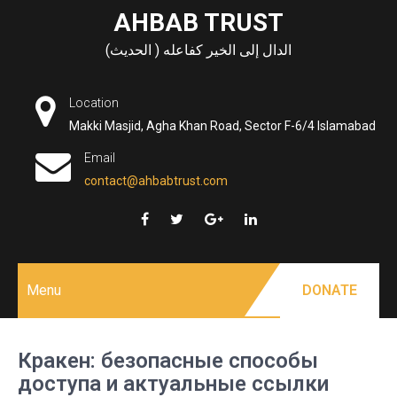
Skip
AHBAB TRUST
to
الدال إلى الخير كفاعله ( الحديث)
content
Location
Makki Masjid, Agha Khan Road, Sector F-6/4 Islamabad
Email
contact@ahbabtrust.com
Menu
DONATE
Кракен: безопасные способы
доступа и актуальные ссылки