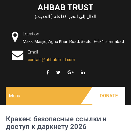
Skip
AHBAB TRUST
to
الدال إلى الخير كفاعله ( الحديث)
content
Location
Makki Masjid, Agha Khan Road, Sector F-6/4 Islamabad
Email
contact@ahbabtrust.com
Menu
DONATE
Кракен: безопасные ссылки и
доступ к даркнету 2026