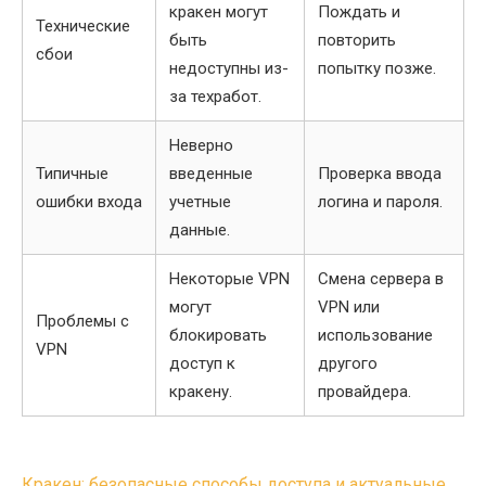
кракен могут
Пождать и
Технические
быть
повторить
сбои
недоступны из-
попытку позже.
за техработ.
Неверно
Типичные
введенные
Проверка ввода
ошибки входа
учетные
логина и пароля.
данные.
Некоторые VPN
Смена сервера в
могут
VPN или
Проблемы с
блокировать
использование
VPN
доступ к
другого
кракену.
провайдера.
Post
Кракен: безопасные способы доступа и актуальные