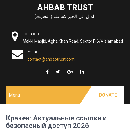
Skip
AHBAB TRUST
to
الدال إلى الخير كفاعله ( الحديث)
content
Location
Makki Masjid, Agha Khan Road, Sector F-6/4 Islamabad
Email
contact@ahbabtrust.com
Menu
DONATE
Кракен: Актуальные ссылки и
безопасный доступ 2026