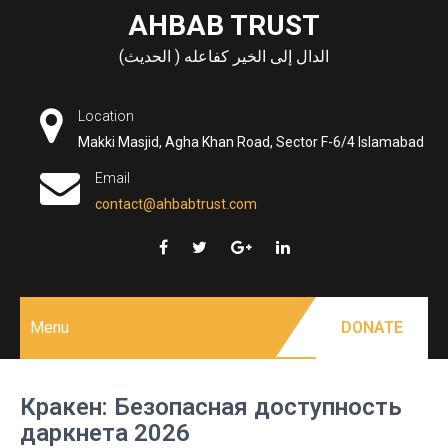
Skip
AHBAB TRUST
to
الدال إلى الخير كفاعله ( الحديث)
content
Location
Makki Masjid, Agha Khan Road, Sector F-6/4 Islamabad
Email
contact@ahbabtrust.com
Menu
DONATE
Кракен: Безопасная доступность
даркнета 2026