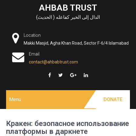
Skip
AHBAB TRUST
to
الدال إلى الخير كفاعله ( الحديث)
content
Location
Makki Masjid, Agha Khan Road, Sector F-6/4 Islamabad
Email
contact@ahbabtrust.com
Menu
DONATE
Кракен: безопасное использование
платформы в даркнете