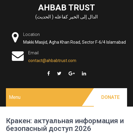
Skip
AHBAB TRUST
to
الدال إلى الخير كفاعله ( الحديث)
content
Location
Makki Masjid, Agha Khan Road, Sector F-6/4 Islamabad
Email
contact@ahbabtrust.com
Menu
DONATE
Кракен: актуальная информация и
безопасный доступ 2026