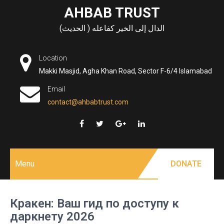
Skip
AHBAB TRUST
to
الدال إلى الخير كفاعله ( الحديث)
content
Location
Makki Masjid, Agha Khan Road, Sector F-6/4 Islamabad
Email
contact@ahbabtrust.com
Menu
DONATE
Кракен: Ваш гид по доступу к
даркнету 2026