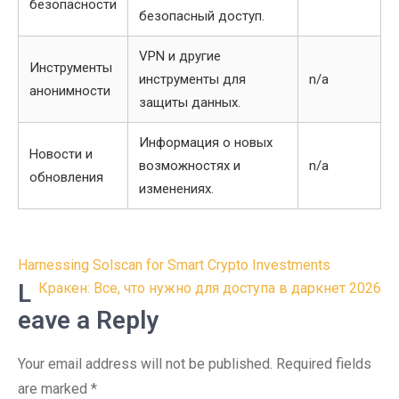
безопасности
безопасный доступ.
VPN и другие
Инструменты
инструменты для
n/a
анонимности
защиты данных.
Информация о новых
Новости и
возможностях и
n/a
обновления
изменениях.
Post
Harnessing Solscan for Smart Crypto Investments
navigation
L
Кракен: Все, что нужно для доступа в даркнет 2026
eave a Reply
Your email address will not be published.
Required fields
are marked
*