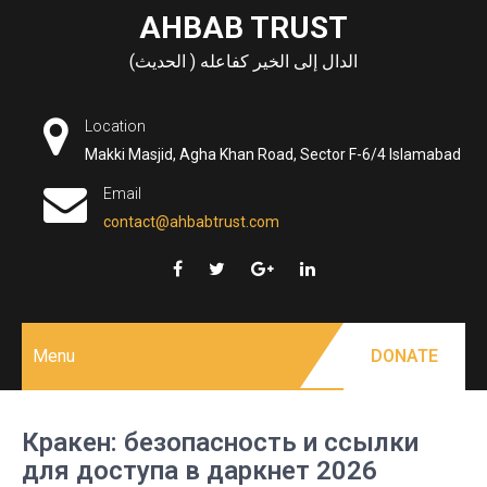
Skip
AHBAB TRUST
to
الدال إلى الخير كفاعله ( الحديث)
content
Location
Makki Masjid, Agha Khan Road, Sector F-6/4 Islamabad
Email
contact@ahbabtrust.com
Menu
DONATE
Кракен: безопасность и ссылки
для доступа в даркнет 2026