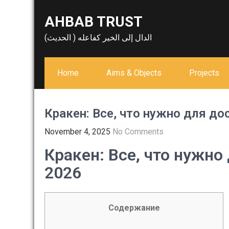
Skip
AHBAB TRUST
to
content
الدال إلى الخير كفاعله ( الحديث)
Home
Aims & Objects
Projects
Кракен: Все, что нужно для до
November 4, 2025
No Comments
Кракен: Все, что нужно
2026
Содержание