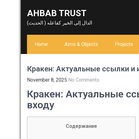
Skip
AHBAB TRUST
to
content
الدال إلى الخير كفاعله ( الحديث)
Home
Aims & Objects
Projects
Кракен: Актуальные ссылки и 
November 8, 2025
No Comments
Кракен: Актуальные сс
входу
Содержание