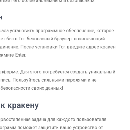
делает его более анонимным и безопасным.
н
чала установить программное обеспечение, которое
жет быть Tor, безопасный браузер, позволяющий
инение. После установки Tor, введите адрес кракен
жмите Enter.
тформе. Для этого потребуется создать уникальный
апись. Пользуйтесь сильными паролями и не
 безопасности своих данных!
 к кракену
ервостепенная задача для каждого пользователя
рограмм поможет защитить ваше устройство от