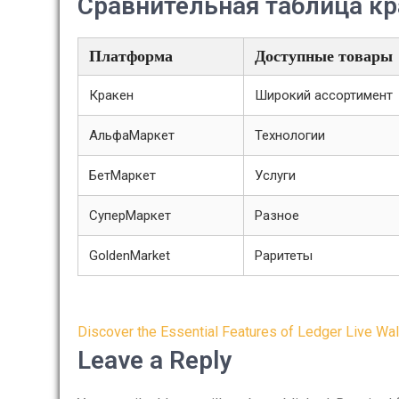
Сравнительная таблица к
Платформа
Доступные товары
Кракен
Широкий ассортимент
АльфаМаркет
Технологии
БетМаркет
Услуги
СуперМаркет
Разное
GoldenMarket
Раритеты
Post
Discover the Essential Features of Ledger Live Wal
navigation
Leave a Reply