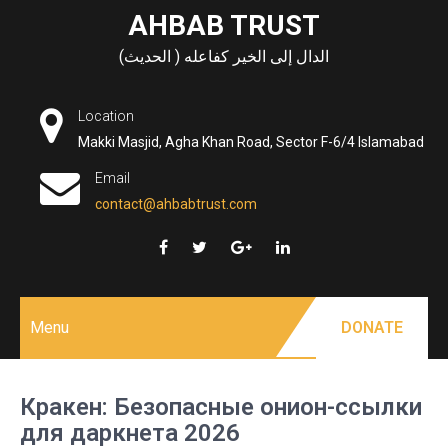
Skip
AHBAB TRUST
to
الدال إلى الخير كفاعله ( الحديث)
content
Location
Makki Masjid, Agha Khan Road, Sector F-6/4 Islamabad
Email
contact@ahbabtrust.com
Menu
DONATE
Кракен: Безопасные онион-ссылки
для даркнета 2026