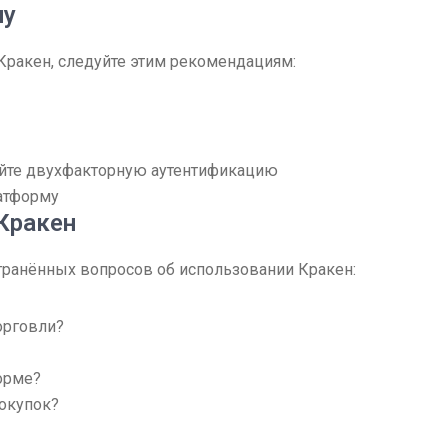
пу
 Кракен, следуйте этим рекомендациям:
уйте двухфакторную аутентификацию
атформу
Кракен
транённых вопросов об использовании Кракен:
орговли?
орме?
покупок?