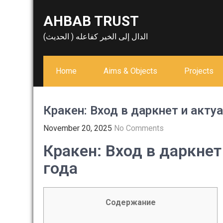
Skip
AHBAB TRUST
to
content
الدال إلى الخير كفاعله ( الحديث)
Home
Aims & Objects
Projects
Кракен: Вход в даркнет и акт
November 20, 2025
No Comments
Кракен: Вход в даркне
года
Содержание