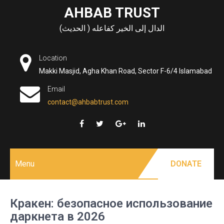
Skip
AHBAB TRUST
to
الدال إلى الخير كفاعله ( الحديث)
content
Location
Makki Masjid, Agha Khan Road, Sector F-6/4 Islamabad
Email
contact@ahbabtrust.com
Menu
DONATE
Кракен: безопасное использование
даркнета в 2026