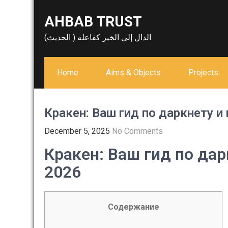
Skip
AHBAB TRUST
to
content
الدال إلى الخير كفاعله ( الحديث)
Home
Aims & Objects
Projects
Кракен: Ваш гид по даркнету 
December 5, 2025
No Comments
Кракен: Ваш гид по да
2026
Содержание