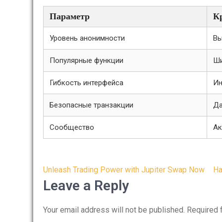
Параметр
К
Уровень анонимности
Вы
Популярные функции
Ши
Гибкость интерфейса
Ин
Безопасные транзакции
Д
Сообщество
Ак
Post
Unleash Trading Power with Jupiter Swap Now
Ha
navigation
Leave a Reply
Your email address will not be published.
Required 