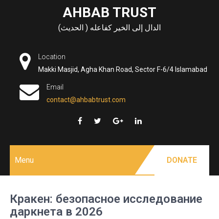
Skip
AHBAB TRUST
to
الدال إلى الخير كفاعله ( الحديث)
content
Location
Makki Masjid, Agha Khan Road, Sector F-6/4 Islamabad
Email
contact@ahbabtrust.com
Menu
DONATE
Кракен: безопасное исследование
даркнета в 2026