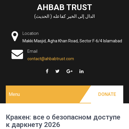
Skip
AHBAB TRUST
to
الدال إلى الخير كفاعله ( الحديث)
content
Location
Makki Masjid, Agha Khan Road, Sector F-6/4 Islamabad
Email
contact@ahbabtrust.com
Menu
DONATE
Кракен: все о безопасном доступе
к даркнету 2026