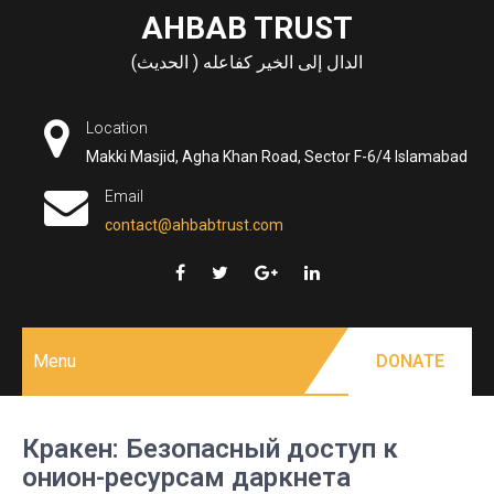
Skip
AHBAB TRUST
to
الدال إلى الخير كفاعله ( الحديث)
content
Location
Makki Masjid, Agha Khan Road, Sector F-6/4 Islamabad
Email
contact@ahbabtrust.com
Menu
DONATE
Кракен: Безопасный доступ к
онион-ресурсам даркнета