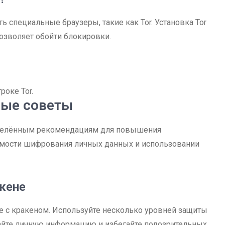
ь специальные браузеры, такие как Tor. Установка Tor
озволяет обойти блокировки.
роке Tor.
ные советы
еделённым рекомендациям для повышения
имости шифрования личных данных и использовании
акене
те с кракеном. Используйте несколько уровней защиты
айте личную информацию и избегайте подозрительных