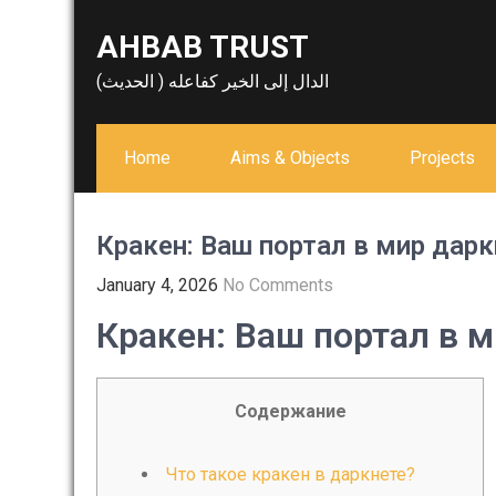
Skip
AHBAB TRUST
to
content
الدال إلى الخير كفاعله ( الحديث)
Home
Aims & Objects
Projects
Кракен: Ваш портал в мир дарк
January 4, 2026
No Comments
Кракен: Ваш портал в 
Содержание
Что такое кракен в даркнете?