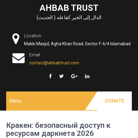
Skip
AHBAB TRUST
to
الدال إلى الخير كفاعله ( الحديث)
content
Location
Makki Masjid, Agha Khan Road, Sector F-6/4 Islamabad
Email
contact@ahbabtrust.com
Menu
DONATE
Кракен: безопасный доступ к
ресурсам даркнета 2026