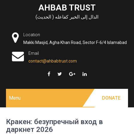
Skip
AHBAB TRUST
to
الدال إلى الخير كفاعله ( الحديث)
content
Location
Makki Masjid, Agha Khan Road, Sector F-6/4 Islamabad
Email
contact@ahbabtrust.com
Menu
DONATE
Кракен: безупречный вход в
даркнет 2026