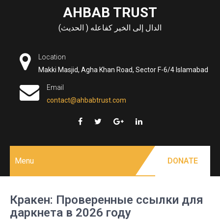
Skip
AHBAB TRUST
to
الدال إلى الخير كفاعله ( الحديث)
content
Location
Makki Masjid, Agha Khan Road, Sector F-6/4 Islamabad
Email
contact@ahbabtrust.com
Menu
DONATE
Кракен: Проверенные ссылки для
даркнета в 2026 году