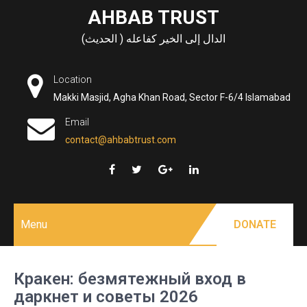
Skip
AHBAB TRUST
to
الدال إلى الخير كفاعله ( الحديث)
content
Location
Makki Masjid, Agha Khan Road, Sector F-6/4 Islamabad
Email
contact@ahbabtrust.com
Menu
DONATE
Кракен: безмятежный вход в
даркнет и советы 2026