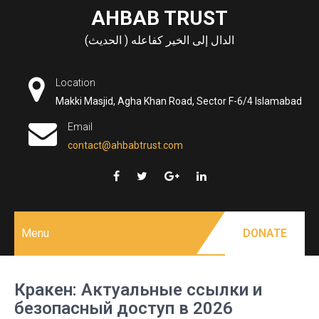
Skip
AHBAB TRUST
to
الدال إلى الخير كفاعله ( الحديث)
content
Location
Makki Masjid, Agha Khan Road, Sector F-6/4 Islamabad
Email
contact@ahbabtrust.com
Menu
DONATE
Кракен: Актуальные ссылки и
безопасный доступ в 2026