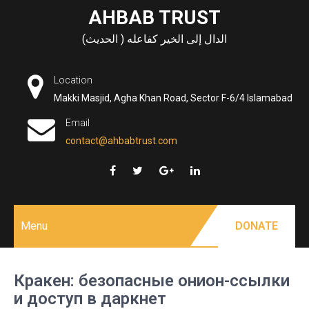
Skip
AHBAB TRUST
to
الدال إلى الخير كفاعله ( الحديث)
content
Location
Makki Masjid, Agha Khan Road, Sector F-6/4 Islamabad
Email
contact@ahbabtrust.com
Menu
DONATE
Кракен: безопасные онион-ссылки
и доступ в даркнет