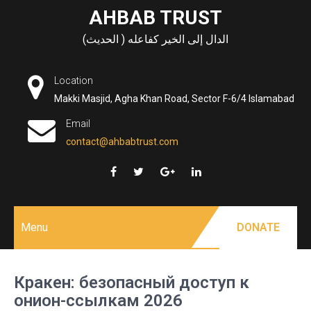
Skip
AHBAB TRUST
to
الدال إلى الخير كفاعله ( الحديث)
content
Location
Makki Masjid, Agha Khan Road, Sector F-6/4 Islamabad
Email
contact@ahbabtrust.com
Menu
DONATE
Кракен: безопасный доступ к
онион-ссылкам 2026