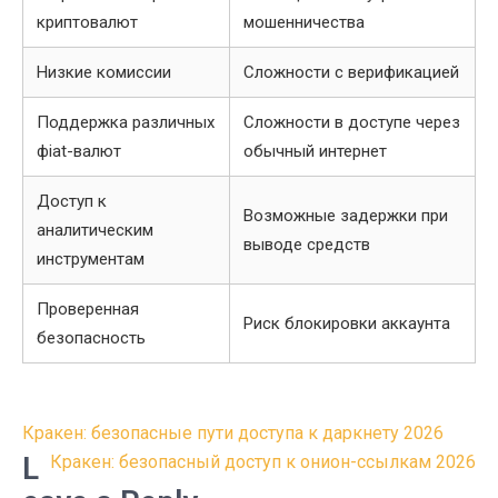
криптовалют
мошенничества
Низкие комиссии
Сложности с верификацией
Поддержка различных
Сложности в доступе через
фiat-валют
обычный интернет
Доступ к
Возможные задержки при
аналитическим
выводе средств
инструментам
Проверенная
Риск блокировки аккаунта
безопасность
Post
Кракен: безопасные пути доступа к даркнету 2026
navigation
L
Кракен: безопасный доступ к онион-ссылкам 2026