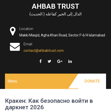
Skip
AHBAB TRUST
to
الدال إلى الخير كفاعله ( الحديث)
content
Location
Makki Masjid, Agha Khan Road, Sector F-6/4 Islamabad
Email
contact@ahbabtrust.com
Menu
DONATE
Кракен: Как безопасно войти в
даркнет 2026