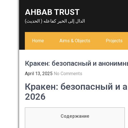
Skip
AHBAB TRUST
to
content
الدال إلى الخير كفاعله ( الحديث)
Home
Aims & Objects
Projects
Кракен: безопасный и анонимн
April 13, 2025
No Comments
Кракен: безопасный и 
2026
Содержание