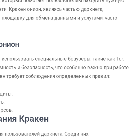
т, который помогает пользователям находить нужную
и. Кракен онион, являясь частью даркнета,
площадку для обмена данными и услугами, часто
онион
использовать специальные браузеры, такие как Tor.
ность и безопасность, что особенно важно при работе
акен требует соблюдения определенных правил:
щиты.
ь.
рсов.
ания Кракен
 пользователей даркнета. Среди них: