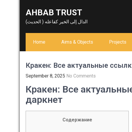
Skip
AHBAB TRUST
to
content
الدال إلى الخير كفاعله ( الحديث)
Home
Aims & Objects
Projects
Кракен: Все актуальные ссылк
September 8, 2025
No Comments
Кракен: Все актуальны
даркнет
Содержание