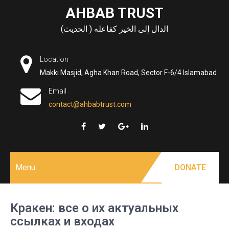
Skip
AHBAB TRUST
to
الدال إلى الخير كفاعله ( الحديث)
content
Location
Makki Masjid, Agha Khan Road, Sector F-6/4 Islamabad
Email
contact@ahbabtrust.com
Menu
DONATE
Кракен: все о их актуальных
ссылках и входах