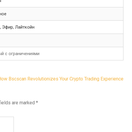
я
ное
, Эфир, Лайткойн
й с ограничениями
How Bscscan Revolutionizes Your Crypto Trading Experience
fields are marked
*