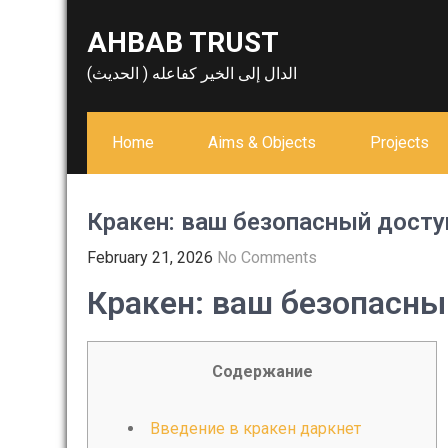
Skip
AHBAB TRUST
to
content
الدال إلى الخير كفاعله ( الحديث)
Home
Aims & Objects
Projects
Кракен: ваш безопасный досту
February 21, 2026
No Comments
Кракен: ваш безопасны
Содержание
Введение в кракен даркнет